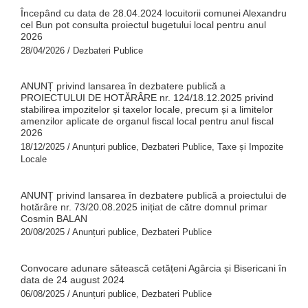
Începând cu data de 28.04.2024 locuitorii comunei Alexandru
cel Bun pot consulta proiectul bugetului local pentru anul
2026
28/04/2026
/
Dezbateri Publice
ANUNȚ privind lansarea în dezbatere publică a
PROIECTULUI DE HOTĂRÂRE nr. 124/18.12.2025 privind
stabilirea impozitelor și taxelor locale, precum și a limitelor
amenzilor aplicate de organul fiscal local pentru anul fiscal
2026
18/12/2025
/
Anunțuri publice
,
Dezbateri Publice
,
Taxe și Impozite
Locale
ANUNȚ privind lansarea în dezbatere publică a proiectului de
hotărâre nr. 73/20.08.2025 inițiat de către domnul primar
Cosmin BALAN
20/08/2025
/
Anunțuri publice
,
Dezbateri Publice
Convocare adunare sătească cetățeni Agârcia și Bisericani în
data de 24 august 2024
06/08/2025
/
Anunțuri publice
,
Dezbateri Publice