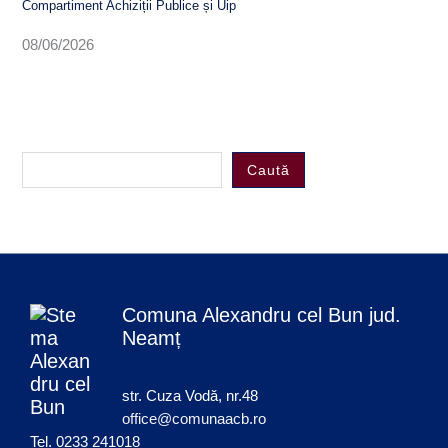
Compartiment Achiziții Publice și Uip
08/06/2026
Caută
Comuna Alexandru cel Bun jud.
Neamț
str. Cuza Vodă, nr.48
office@comunaacb.ro
Tel. 0233 241018