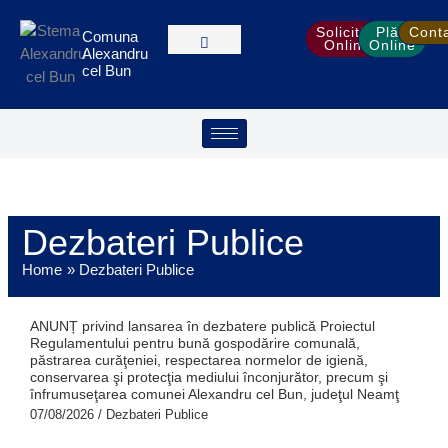
Treci
S
la
Solicitări
Plăți
Cont
Comuna
e
Online
Online
Alexandru
conținut
a
cel Bun
r
c
h
Dezbateri Publice
Home
Dezbateri Publice
ANUNȚ privind lansarea în dezbatere publică Proiectul
Regulamentului pentru bună gospodărire comunală,
păstrarea curăţeniei, respectarea normelor de igienă,
conservarea şi protecţia mediului înconjurător, precum şi
înfrumuseţarea comunei Alexandru cel Bun, judeţul Neamţ
07/08/2026
/
Dezbateri Publice